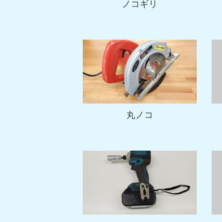
ノコギリ
丸ノコ