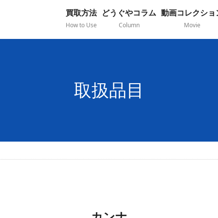
買取方法
どうぐやコラム
動画コレクショ
How to Use
Column
Movie
取扱品目
カンナ