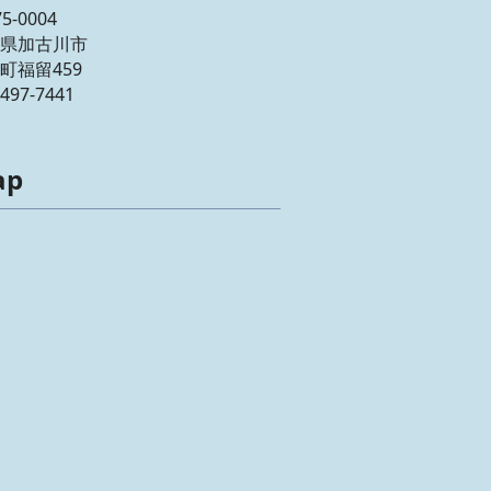
5-0004
県加古川市
町福留459
-497-7441
ap