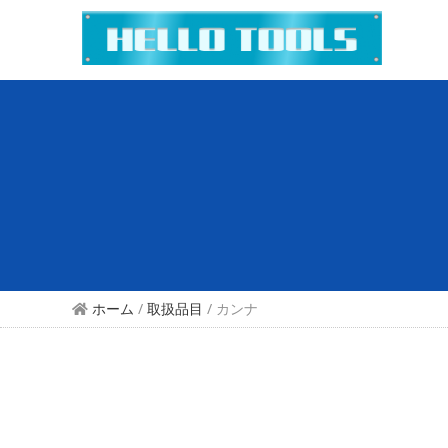
ホーム
/
取扱品目
/ カンナ