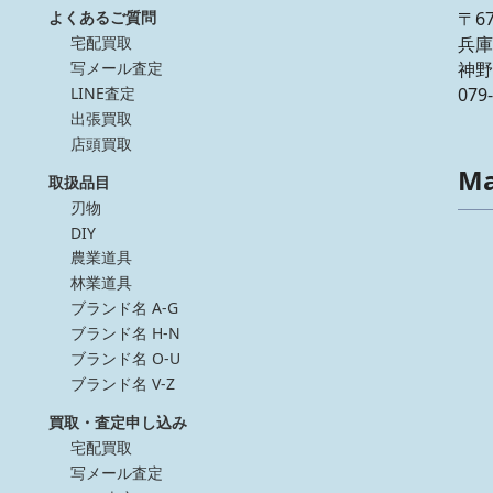
よくあるご質問
〒67
宅配買取
兵庫
写メール査定
神野
LINE査定
079
出張買取
店頭買取
M
取扱品目
刃物
DIY
農業道具
林業道具
ブランド名 A-G
ブランド名 H-N
ブランド名 O-U
ブランド名 V-Z
買取・査定申し込み
宅配買取
写メール査定